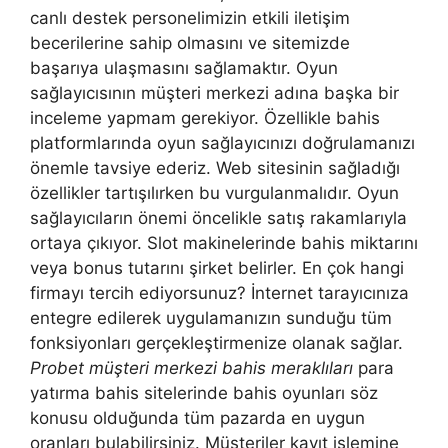
canlı destek personelimizin etkili iletişim
becerilerine sahip olmasını ve sitemizde
başarıya ulaşmasını sağlamaktır. Oyun
sağlayıcısının müşteri merkezi adına başka bir
inceleme yapmam gerekiyor. Özellikle bahis
platformlarında oyun sağlayıcınızı doğrulamanızı
önemle tavsiye ederiz. Web sitesinin sağladığı
özellikler tartışılırken bu vurgulanmalıdır. Oyun
sağlayıcıların önemi öncelikle satış rakamlarıyla
ortaya çıkıyor. Slot makinelerinde bahis miktarını
veya bonus tutarını şirket belirler. En çok hangi
firmayı tercih ediyorsunuz? İnternet tarayıcınıza
entegre edilerek uygulamanızın sunduğu tüm
fonksiyonları gerçekleştirmenize olanak sağlar.
Probet müşteri merkezi bahis meraklıları
para
yatırma bahis sitelerinde bahis oyunları söz
konusu olduğunda tüm pazarda en uygun
oranları bulabilirsiniz. Müşteriler kayıt işlemine