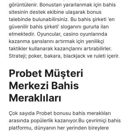
görüntülenir. Bonustan yararlanmak için bahis
sitesinin destek ekibine ulaşarak bonus
talebinde bulunabilirsiniz. Bu bahis şirketi ‘en
güvenilir bahis şirketi’ sloganını gururla ilan
etmektedir. Oyuncular, casino oyunlarında
kazanma şanslarını artırmak için yenilikçi
taktikler kullanarak kazançlarını artırabilirler.
Strateji; poker, bakara, blackjack ve ruleti içerir.
Probet Müşteri
Merkezi Bahis
Meraklıları
Çok sayıda Probet bonusu bahis meraklıları
arasında popülerlik kazanıyor.Bu çevrimiçi bahis
platformu, dünyanın her yerinden bireylere