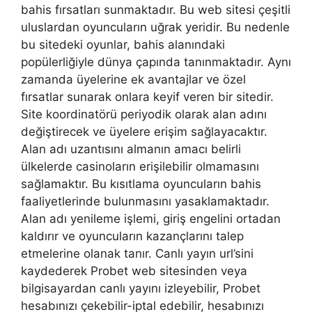
bahis fırsatları sunmaktadır. Bu web sitesi çeşitli
uluslardan oyuncuların uğrak yeridir. Bu nedenle
bu sitedeki oyunlar, bahis alanındaki
popülerliğiyle dünya çapında tanınmaktadır. Aynı
zamanda üyelerine ek avantajlar ve özel
fırsatlar sunarak onlara keyif veren bir sitedir.
Site koordinatörü periyodik olarak alan adını
değiştirecek ve üyelere erişim sağlayacaktır.
Alan adı uzantısını almanın amacı belirli
ülkelerde casinoların erişilebilir olmamasını
sağlamaktır. Bu kısıtlama oyuncuların bahis
faaliyetlerinde bulunmasını yasaklamaktadır.
Alan adı yenileme işlemi, giriş engelini ortadan
kaldırır ve oyuncuların kazançlarını talep
etmelerine olanak tanır. Canlı yayın url’sini
kaydederek Probet web sitesinden veya
bilgisayardan canlı yayını izleyebilir, Probet
hesabınızı çekebilir-iptal edebilir, hesabınızı