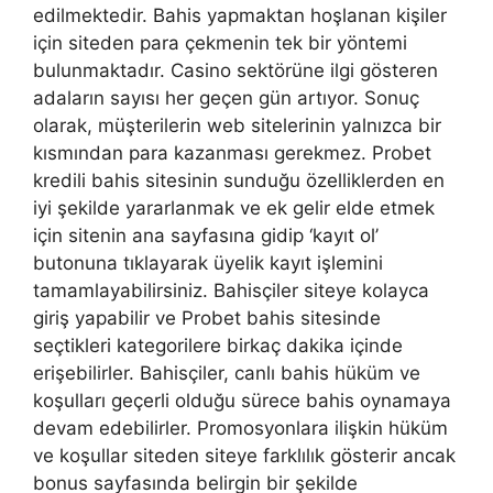
edilmektedir. Bahis yapmaktan hoşlanan kişiler
için siteden para çekmenin tek bir yöntemi
bulunmaktadır. Casino sektörüne ilgi gösteren
adaların sayısı her geçen gün artıyor. Sonuç
olarak, müşterilerin web sitelerinin yalnızca bir
kısmından para kazanması gerekmez. Probet
kredili bahis sitesinin sunduğu özelliklerden en
iyi şekilde yararlanmak ve ek gelir elde etmek
için sitenin ana sayfasına gidip ‘kayıt ol’
butonuna tıklayarak üyelik kayıt işlemini
tamamlayabilirsiniz. Bahisçiler siteye kolayca
giriş yapabilir ve Probet bahis sitesinde
seçtikleri kategorilere birkaç dakika içinde
erişebilirler. Bahisçiler, canlı bahis hüküm ve
koşulları geçerli olduğu sürece bahis oynamaya
devam edebilirler. Promosyonlara ilişkin hüküm
ve koşullar siteden siteye farklılık gösterir ancak
bonus sayfasında belirgin bir şekilde