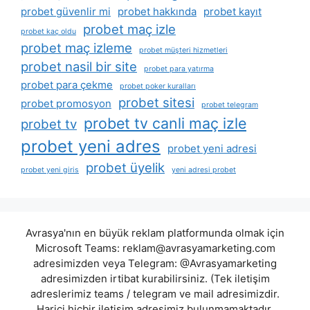
probet güvenlir mi
probet hakkında
probet kayıt
probet maç izle
probet kaç oldu
probet maç izleme
probet müşteri hizmetleri
probet nasil bir site
probet para yatırma
probet para çekme
probet poker kuralları
probet sitesi
probet promosyon
probet telegram
probet tv canli maç izle
probet tv
probet yeni adres
probet yeni adresi
probet üyelik
probet yeni giris
yeni adresi probet
Avrasya'nın en büyük reklam platformunda olmak için
Microsoft Teams:
reklam@avrasyamarketing.com
adresimizden veya Telegram: @Avrasyamarketing
adresimizden irtibat kurabilirsiniz. (Tek iletişim
adreslerimiz teams / telegram ve mail adresimizdir.
Harici hiçbir iletişim adresimiz bulunmamaktadır.