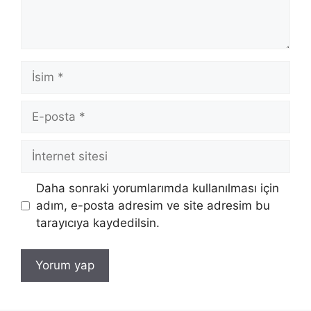
İsim
E-
posta
İnternet
sitesi
Daha sonraki yorumlarımda kullanılması için
adım, e-posta adresim ve site adresim bu
tarayıcıya kaydedilsin.