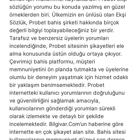
sözlüğün yorumu bu konuda yazılmış en güzel
örneklerden biri. Ülkemizin en ünlüsü olan Ekşi
Sözlük, Probet bahis şirketi hakkında birçok
değerli bilgiyi toplayabileceğiniz bir yerdir.
Tarafsız ve benzersiz üyelerin yorumları
incelendiğinde, Probet sitesinin şikayetleri ele
alma konusunda üstün olduğu ortaya çıkıyor.
Çevrimiçi bahis platformu, müşteri
memnuniyetini ön planda tutmakta ve üyelerine
olumlu bir deneyim yaşatmak için hizmet odaklı
bir yaklaşım benimsemektedir. Probet
internetteki kullanıcı yorumlarının doğruluğunu
ve güvenilirliğini sağlamak amacıyla,
kullanıcılarının gönderdiği yorumları sürekli
olarak izlemekte ve detaylı bir şekilde
incelemektedir. Bilgivar.Com’un haberine göre
internette en çok şikayet alan site. Bahis sitesi
kullanıcılarının memnuniyet düzeyi son derece