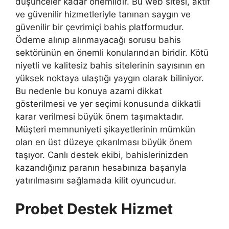
düşünceler kadar önemlidir. Bu web sitesi, aktif
ve güvenilir hizmetleriyle tanınan saygın ve
güvenilir bir çevrimiçi bahis platformudur.
Ödeme alınıp alınmayacağı sorusu bahis
sektörünün en önemli konularından biridir. Kötü
niyetli ve kalitesiz bahis sitelerinin sayısının en
yüksek noktaya ulaştığı yaygın olarak biliniyor.
Bu nedenle bu konuya azami dikkat
gösterilmesi ve yer seçimi konusunda dikkatli
karar verilmesi büyük önem taşımaktadır.
Müşteri memnuniyeti şikayetlerinin mümkün
olan en üst düzeye çıkarılması büyük önem
taşıyor. Canlı destek ekibi, bahislerinizden
kazandığınız paranın hesabınıza başarıyla
yatırılmasını sağlamada kilit oyuncudur.
Probet Destek Hizmet