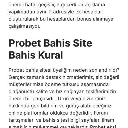
önemli hata, geçiş için geçerli bir açıklama
yapılmadan aynı IP adresiyle ek hesaplar
oluşturularak bu hesaplardan bonus alınmaya
çalışılmasıydı.
Probet Bahis Site
Bahis Kural
Probet bahis sitesi üyeliğim neden sonlandırıldı?
Gerçek zamanlı destek hizmetlerimiz, siz değerli
müşterilerimize ödeme tutkusu aşamasında
olağanüstü kalite ve hız sağlayan tekliflerimizin
önemli bir parçasıdır. Ürün veya hizmetiniz
hakkında geri bildirim ve görüş alabileceğiniz
online platformlar oldukça değerlidir. Forum
tartışmaları ve bahis sitesi bilgi sayfaları ilham
almak için mükemmel kaynaklardır. Probet ekşi