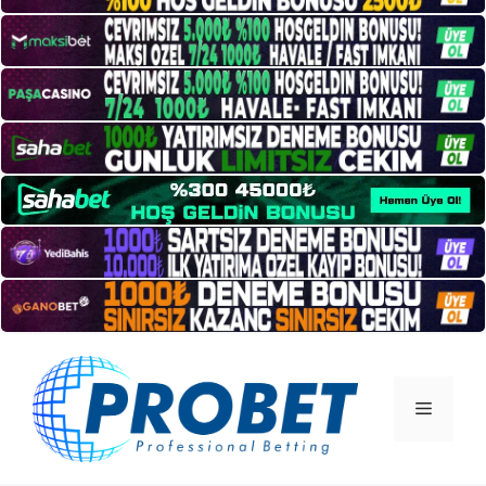
İçeriğe
atla
Menü