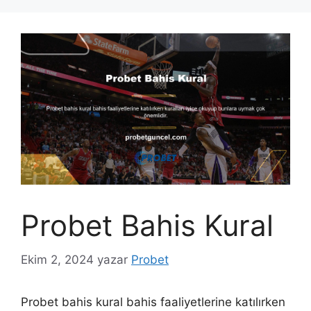
Probet Bahis Kural
Ekim 2, 2024
yazar
Probet
Probet bahis kural bahis faaliyetlerine katılırken