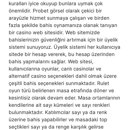
kuralları iyice okuyup bunlara uymak çok
önemlidir. Probet görsel olarak çekici bir
arayüzle hizmet sunmaya çalışan ve birden
fazla şekilde bahis oynamanıza olanak tanıyan
bir casino web sitesidir. Web sitemizde
bahislerinizin güvenliğini artırmak için bir üyelik
sistemi sunuyoruz. Üyelik sistemi her kullanıcıya
sitede bir hesap vererek, bu hesap üzerinden
bahis yapmalarını sağlar. Web sitesi,
kullanıcılarına oyunlar, canlı casinolar ve
alternatif casino seçenekleri dahil olmak üzere
çeşitli bahis seçenekleri sunmaktadır. Rulet
oyun türü belirlenen masa etrafında döner ve
kesintisiz olarak devam eder. Masa ortamlarının
kendilerine ait sayı kümeleri ve sayı renkleri
bulunmaktadır. Katılımcılar sayı ya da renk
üzerine bahis yapabilirler ve masadaki top
seçtikleri sayı ya da renge karşılık gelirse