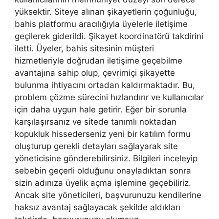
yüksektir. Siteye alınan şikayetlerin çoğunluğu,
bahis platformu aracılığıyla üyelerle iletişime
geçilerek giderildi. Şikayet koordinatörü takdirini
iletti. Üyeler, bahis sitesinin müşteri
hizmetleriyle doğrudan iletişime geçebilme
avantajına sahip olup, çevrimiçi şikayette
bulunma ihtiyacını ortadan kaldırmaktadır. Bu,
problem çözme sürecini hızlandırır ve kullanıcılar
için daha uygun hale getirir. Eğer bir sorunla
karşılaşırsanız ve sitede tanımlı noktadan
kopukluk hissederseniz yeni bir katılım formu
oluşturup gerekli detayları sağlayarak site
yöneticisine gönderebilirsiniz. Bilgileri inceleyip
sebebin geçerli olduğunu onayladıktan sonra
sizin adınıza üyelik açma işlemine geçebiliriz.
Ancak site yöneticileri, başvurunuzu kendilerine
haksız avantaj sağlayacak şekilde aldıkları