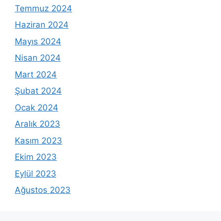
Temmuz 2024
Haziran 2024
Mayıs 2024
Nisan 2024
Mart 2024
Şubat 2024
Ocak 2024
Aralık 2023
Kasım 2023
Ekim 2023
Eylül 2023
Ağustos 2023