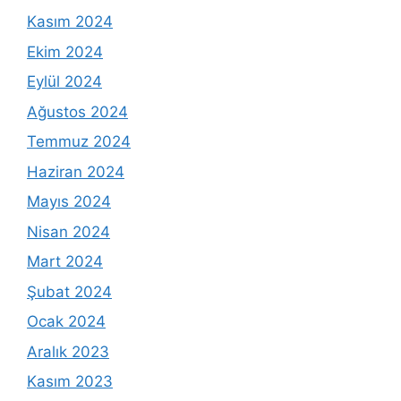
Kasım 2024
Ekim 2024
Eylül 2024
Ağustos 2024
Temmuz 2024
Haziran 2024
Mayıs 2024
Nisan 2024
Mart 2024
Şubat 2024
Ocak 2024
Aralık 2023
Kasım 2023