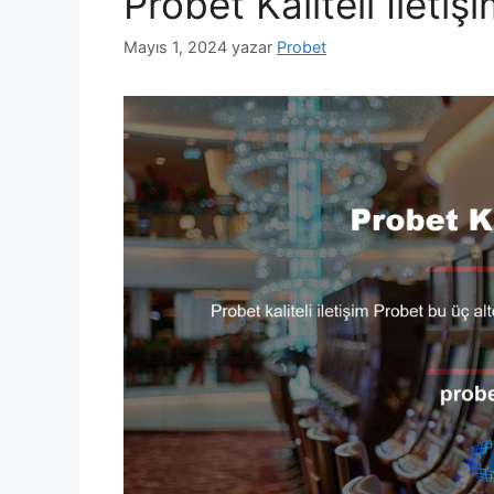
Probet Kaliteli İletiş
Mayıs 1, 2024
yazar
Probet