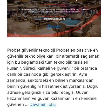
Probet güvenilir teknoloji Probet en basit ve en
güvenilir teknolojiye karlı bir alternatif sağlamak
için bu bağlamdaki tüm teknolojik tesisleri
kullanır. Süreci, kaliteli ve güvenilir bir ortamda
canlı bir casinoda gibi gerçekleştirin. Aynı
zamanda, sektördeki en bilinen markalardan
birinin güvenliğini hissetmek istiyorsanız. Doğru
adrese geldiğinizi size bildireceğiz. Güven
kazanmanın ve güven kazanmanın en kendine
güvenen …
Devamını oku