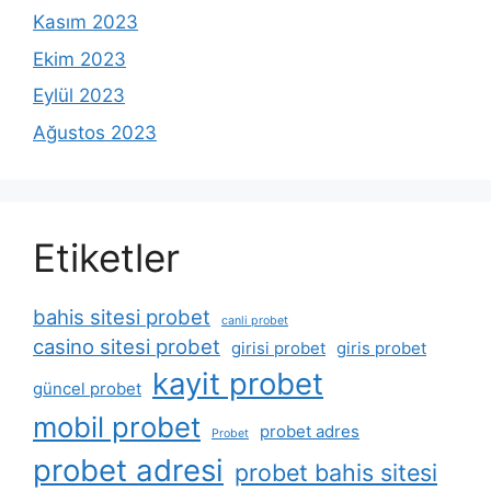
Kasım 2023
Ekim 2023
Eylül 2023
Ağustos 2023
Etiketler
bahis sitesi probet
canli probet
casino sitesi probet
girisi probet
giris probet
kayit probet
güncel probet
mobil probet
probet adres
Probet
probet adresi
probet bahis sitesi