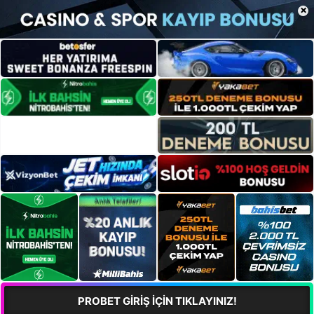
×
PROBET GİRİŞ İÇİN TIKLAYINIZ!