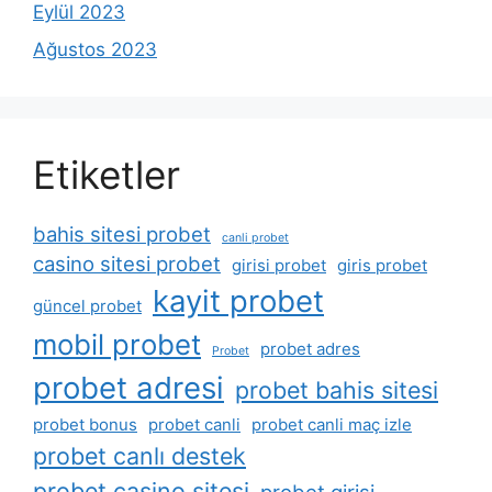
Eylül 2023
Ağustos 2023
Etiketler
bahis sitesi probet
canli probet
casino sitesi probet
girisi probet
giris probet
kayit probet
güncel probet
mobil probet
probet adres
Probet
probet adresi
probet bahis sitesi
probet bonus
probet canli
probet canli maç izle
probet canlı destek
probet casino sitesi
probet girisi