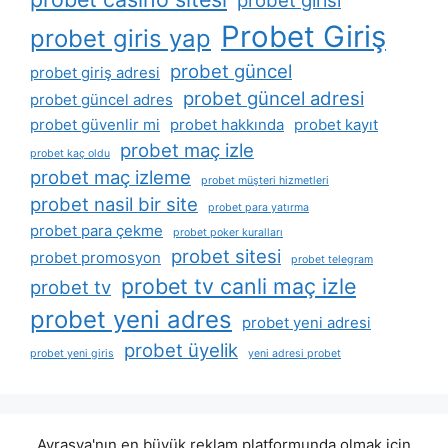
Probet Giriş
probet giris yap
probet güncel
probet giriş adresi
probet güncel adresi
probet güncel adres
probet güvenlir mi
probet hakkında
probet kayıt
probet maç izle
probet kaç oldu
probet maç izleme
probet müşteri hizmetleri
probet nasil bir site
probet para yatırma
probet para çekme
probet poker kuralları
probet sitesi
probet promosyon
probet telegram
probet tv canli maç izle
probet tv
probet yeni adres
probet yeni adresi
probet üyelik
probet yeni giris
yeni adresi probet
Avrasya'nın en büyük reklam platformunda olmak için