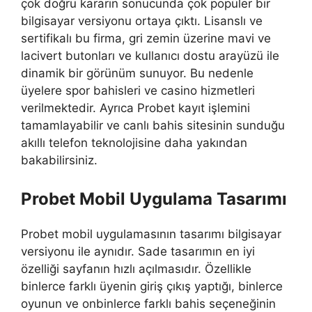
çok doğru kararın sonucunda çok popüler bir
bilgisayar versiyonu ortaya çıktı. Lisanslı ve
sertifikalı bu firma, gri zemin üzerine mavi ve
lacivert butonları ve kullanıcı dostu arayüzü ile
dinamik bir görünüm sunuyor. Bu nedenle
üyelere spor bahisleri ve casino hizmetleri
verilmektedir. Ayrıca Probet kayıt işlemini
tamamlayabilir ve canlı bahis sitesinin sunduğu
akıllı telefon teknolojisine daha yakından
bakabilirsiniz.
Probet Mobil Uygulama Tasarımı
Probet mobil uygulamasının tasarımı bilgisayar
versiyonu ile aynıdır. Sade tasarımın en iyi
özelliği sayfanın hızlı açılmasıdır. Özellikle
binlerce farklı üyenin giriş çıkış yaptığı, binlerce
oyunun ve onbinlerce farklı bahis seçeneğinin