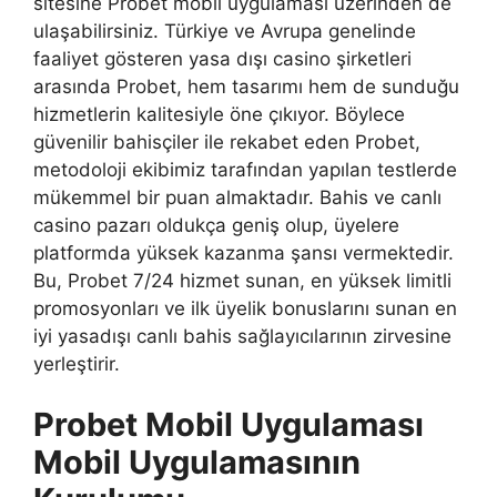
sitesine Probet mobil uygulaması üzerinden de
ulaşabilirsiniz. Türkiye ve Avrupa genelinde
faaliyet gösteren yasa dışı casino şirketleri
arasında Probet, hem tasarımı hem de sunduğu
hizmetlerin kalitesiyle öne çıkıyor. Böylece
güvenilir bahisçiler ile rekabet eden Probet,
metodoloji ekibimiz tarafından yapılan testlerde
mükemmel bir puan almaktadır. Bahis ve canlı
casino pazarı oldukça geniş olup, üyelere
platformda yüksek kazanma şansı vermektedir.
Bu, Probet 7/24 hizmet sunan, en yüksek limitli
promosyonları ve ilk üyelik bonuslarını sunan en
iyi yasadışı canlı bahis sağlayıcılarının zirvesine
yerleştirir.
Probet Mobil Uygulaması
Mobil Uygulamasının