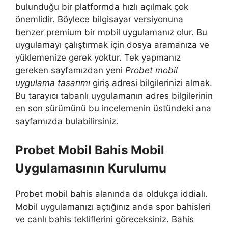
bulunduğu bir platformda hızlı açılmak çok
önemlidir. Böylece bilgisayar versiyonuna
benzer premium bir mobil uygulamanız olur. Bu
uygulamayı çalıştırmak için dosya aramanıza ve
yüklemenize gerek yoktur. Tek yapmanız
gereken sayfamızdan yeni
Probet mobil
uygulama tasarımı
giriş adresi bilgilerinizi almak.
Bu tarayıcı tabanlı uygulamanın adres bilgilerinin
en son sürümünü bu incelemenin üstündeki ana
sayfamızda bulabilirsiniz.
Probet Mobil Bahis Mobil
Uygulamasının Kurulumu
Probet mobil bahis alanında da oldukça iddialı.
Mobil uygulamanızı açtığınız anda spor bahisleri
ve canlı bahis tekliflerini göreceksiniz. Bahis