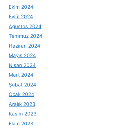
Ekim 2024
Eylül 2024
Ağustos 2024
Temmuz 2024
Haziran 2024
Mayıs 2024
Nisan 2024
Mart 2024
Şubat 2024
Ocak 2024
Aralık 2023
Kasım 2023
Ekim 2023