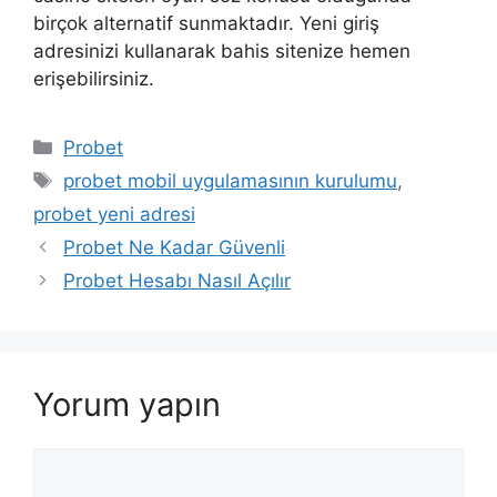
birçok alternatif sunmaktadır. Yeni giriş
adresinizi kullanarak bahis sitenize hemen
erişebilirsiniz.
Kategoriler
Probet
Etiketler
probet mobil uygulamasının kurulumu
,
probet yeni adresi
Probet Ne Kadar Güvenli
Probet Hesabı Nasıl Açılır
Yorum yapın
Yorum