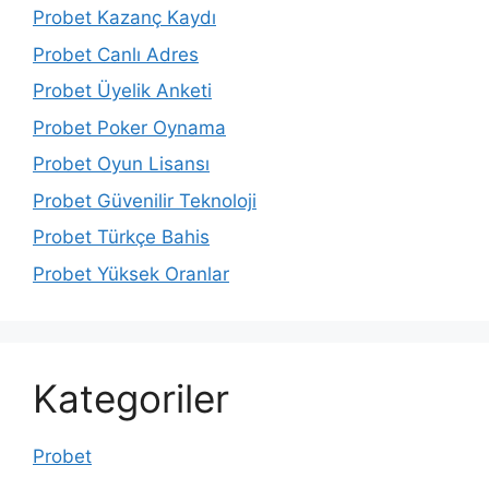
Probet Kazanç Kaydı
Probet Canlı Adres
Probet Üyelik Anketi
Probet Poker Oynama
Probet Oyun Lisansı
Probet Güvenilir Teknoloji
Probet Türkçe Bahis
Probet Yüksek Oranlar
Kategoriler
Probet