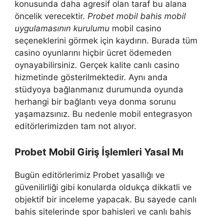
konusunda daha agresif olan taraf bu alana
öncelik verecektir.
Probet mobil bahis mobil
uygulamasının kurulumu
mobil casino
seçeneklerini görmek için kaydırın. Burada tüm
casino oyunlarını hiçbir ücret ödemeden
oynayabilirsiniz. Gerçek kalite canlı casino
hizmetinde gösterilmektedir. Aynı anda
stüdyoya bağlanmanız durumunda oyunda
herhangi bir bağlantı veya donma sorunu
yaşamazsınız. Bu nedenle mobil entegrasyon
editörlerimizden tam not alıyor.
Probet Mobil Giriş İşlemleri Yasal Mı
Bugün editörlerimiz Probet yasallığı ve
güvenilirliği gibi konularda oldukça dikkatli ve
objektif bir inceleme yapacak. Bu sayede canlı
bahis sitelerinde spor bahisleri ve canlı bahis