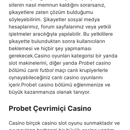
sitenin nasıl memnun kaldığını sorarsanız,
şikayetlere zaten çözüm bulduğumu
söyleyebilirim. Şikayetler sosyal medya
hesaplarımız, forum sayfalarımız veya yetkili
işletmeler aracılığıyla yapılabilir. Bu yetkililere
şikayette bulunduktan sonra kullanıcıların
beklemesi ve hiçbir şey yapmaması
gerekecek.Casino oyunları kategorisi bir yanda
slot makinelerini, diğer yanda
Probet casino
bölümü canlı futbol maçı
canlı krupiyerlerle
oynayabileceğiniz canlı casino oyunlarını
içerir.Probet casino bölümü eğlenmenize ve
büyük kazanmanıza olanak tanıyor.
Probet Çevrimiçi Casino
Casino birçok casino slot oyunu sunmaktadır ve