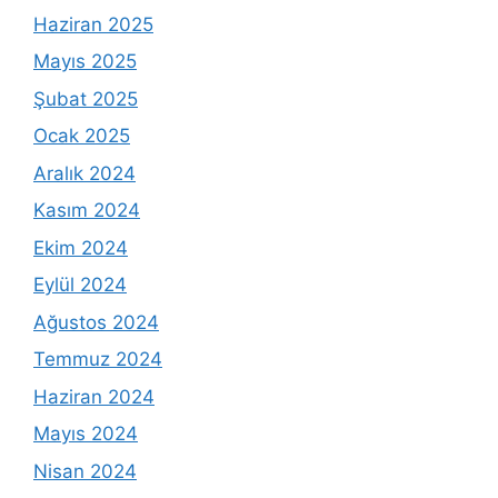
Haziran 2025
Mayıs 2025
Şubat 2025
Ocak 2025
Aralık 2024
Kasım 2024
Ekim 2024
Eylül 2024
Ağustos 2024
Temmuz 2024
Haziran 2024
Mayıs 2024
Nisan 2024