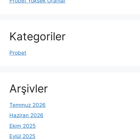
Probet Yüksek Oranlar
Kategoriler
Probet
Arşivler
Temmuz 2026
Haziran 2026
Ekim 2025
Eylül 2025