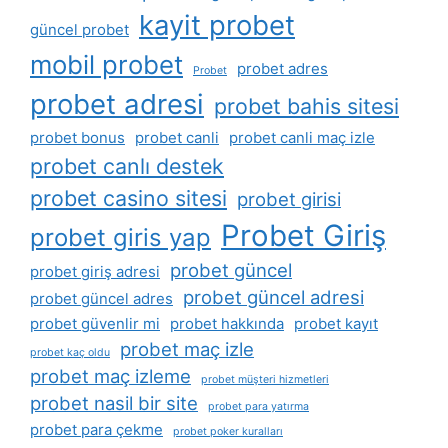
kayit probet
güncel probet
mobil probet
probet adres
Probet
probet adresi
probet bahis sitesi
probet bonus
probet canli
probet canli maç izle
probet canlı destek
probet casino sitesi
probet girisi
Probet Giriş
probet giris yap
probet güncel
probet giriş adresi
probet güncel adresi
probet güncel adres
probet güvenlir mi
probet hakkında
probet kayıt
probet maç izle
probet kaç oldu
probet maç izleme
probet müşteri hizmetleri
probet nasil bir site
probet para yatırma
probet para çekme
probet poker kuralları