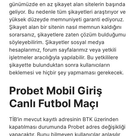
günümüzde en az şikayet alan sitelerin başında
geliyor. Bu nedenle tüm şikayetleri araştırıyor ve
yüksek düzeyde memnuniyeti garanti ediyoruz.
Şikayet alan bir sitenin nasıl memnun kaldığını
sorarsanız, şikayetlere zaten çözüm bulduğumu
söyleyebilirim. Şikayetler sosyal medya
hesaplarımız, forum sayfalarımız veya yetkili
işletmeler aracılığıyla yapılabilir. Bu yetkililere
şikayette bulunduktan sonra kullanıcıların
beklemesi ve hiçbir şey yapmaması gerekecek.
Probet Mobil Giriş
Canlı Futbol Maçı
TİB’in mevcut kayıtlı adresinin BTK üzerinden
kapatılması durumunda Probet adres değişikliği
yapacaktır. Bunu bilmeyen kullanıcılar anlaşılır