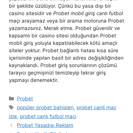
bir şekilde üzülüyor. Çünkü bu yasa dışı bir
casino sitesidir ve
Probet mobil giriş canlı futbol
maçı
arayamaz veya bir arama motoruna Probet
yazamazsınız. Merak etme. Probet güvenilir ve
kapsamlı bir casino sitesi olduğundan Probet
mobil giriş yoluyla kapatılabilecek kötü amaçlı
siteler yoktur. Probet bağlantı hatası kısa süre
içerisinde yapılan basit bir adres değişikliğinden
kaynaklandı. Probet giriş sorunlarının çözümü
tarayıcı geçmişinizi temizleyip tekrar giriş
yapmayı denemektir.
Kategoriler
Probet
Etiketler
popüler probet bahisleri
,
probet canli maç
izle
,
probet canlı futbol maçı
Probet Yasadışı Reklam