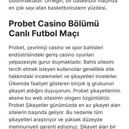
bulunmaktadır. Örneğin, bir basketbol maçında
en çok sayı atan basketbolcuların yüzdesi.
Probet Casino Bölümü
Canlı Futbol Maçı
Probet, çevrimiçi casino ve spor bahisleri
endüstrisindeki geniş casino oyunları
yelpazesiyle gurur duymaktadır. Bahis sitesini
tercih etmek isteyen kullanıcılar genellikle site
hakkındaki incelemeleri ve şikayetleri incelerler.
Ülkemde faaliyet gösteren birçok iş grubunun
şikayet aldığını duyuyorum. Probet şikayetlerinin
aksine bu web sitesinin sloganı özgünlüktür.
Probet Şikayetler günümüzde en az şikayet alan
sitelerin başında geliyor. Bu nedenle tüm
şikayetleri araştırıyor ve yüksek düzeyde
memnuniyeti garanti ediyoruz. Şikayet alan bir