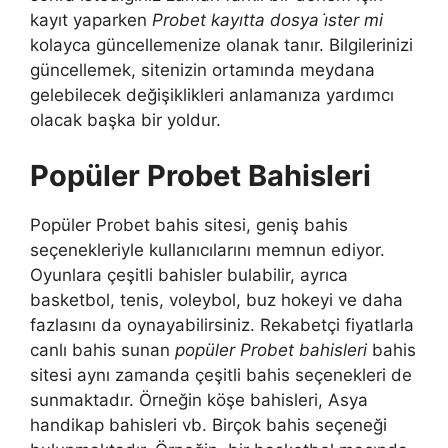
kayıt yaparken
Probet kayıtta dosya i̇ster mi
kolayca güncellemenize olanak tanır. Bilgilerinizi
güncellemek, sitenizin ortamında meydana
gelebilecek değişiklikleri anlamanıza yardımcı
olacak başka bir yoldur.
Popüler Probet Bahisleri
Popüler Probet bahis sitesi, geniş bahis
seçenekleriyle kullanıcılarını memnun ediyor.
Oyunlara çeşitli bahisler bulabilir, ayrıca
basketbol, ​​tenis, voleybol, buz hokeyi ve daha
fazlasını da oynayabilirsiniz. Rekabetçi fiyatlarla
canlı bahis sunan
popüler Probet bahisleri
bahis
sitesi aynı zamanda çeşitli bahis seçenekleri de
sunmaktadır. Örneğin köşe bahisleri, Asya
handikap bahisleri vb. Birçok bahis seçeneği