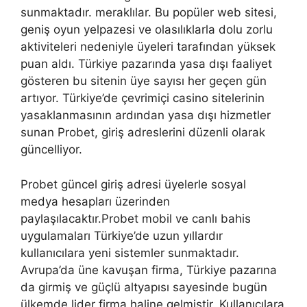
sunmaktadır. meraklılar. Bu popüler web sitesi,
geniş oyun yelpazesi ve olasılıklarla dolu zorlu
aktiviteleri nedeniyle üyeleri tarafından yüksek
puan aldı. Türkiye pazarında yasa dışı faaliyet
gösteren bu sitenin üye sayısı her geçen gün
artıyor. Türkiye’de çevrimiçi casino sitelerinin
yasaklanmasının ardından yasa dışı hizmetler
sunan Probet, giriş adreslerini düzenli olarak
güncelliyor.
Probet güncel giriş adresi üyelerle sosyal
medya hesapları üzerinden
paylaşılacaktır.Probet mobil ve canlı bahis
uygulamaları Türkiye’de uzun yıllardır
kullanıcılara yeni sistemler sunmaktadır.
Avrupa’da üne kavuşan firma, Türkiye pazarına
da girmiş ve güçlü altyapısı sayesinde bugün
ülkemde lider firma haline gelmiştir. Kullanıcılara