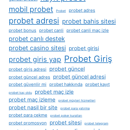
mobil probet
probet adres
Probet
probet adresi
probet bahis sitesi
probet bonus
probet canli
probet canli maç izle
probet canlı destek
probet casino sitesi
probet girisi
Probet Giriş
probet giris yap
probet güncel
probet giriş adresi
probet güncel adresi
probet güncel adres
probet güvenlir mi
probet hakkında
probet kayıt
probet maç izle
probet kaç oldu
probet maç izleme
probet müşteri hizmetleri
probet nasil bir site
probet para yatırma
probet para çekme
probet poker kuralları
probet sitesi
probet promosyon
probet telegram