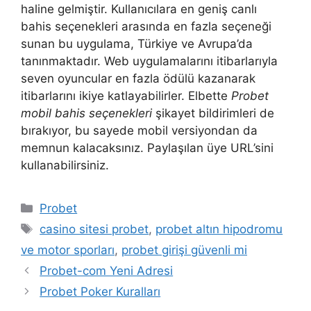
haline gelmiştir. Kullanıcılara en geniş canlı
bahis seçenekleri arasında en fazla seçeneği
sunan bu uygulama, Türkiye ve Avrupa’da
tanınmaktadır. Web uygulamalarını itibarlarıyla
seven oyuncular en fazla ödülü kazanarak
itibarlarını ikiye katlayabilirler. Elbette
Probet
mobil bahis seçenekleri
şikayet bildirimleri de
bırakıyor, bu sayede mobil versiyondan da
memnun kalacaksınız. Paylaşılan üye URL’sini
kullanabilirsiniz.
Kategoriler
Probet
Etiketler
casino sitesi probet
,
probet altın hipodromu
ve motor sporları
,
probet girişi güvenli mi
Probet-com Yeni Adresi
Probet Poker Kuralları