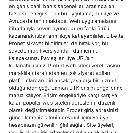
en geniş canlı bahis seçenekleri arasında en
fazla seçeneği sunan bu uygulama, Türkiye ve
Avrupa’da tanınmaktadır. Web uygulamalarını
itibarlarıyla seven oyuncular en fazla ödülü
kazanarak itibarlarını ikiye katlayabilirler. Elbette
Probet şikayet bildirimleri de bırakıyor, bu
sayede mobil versiyondan da memnun
kalacaksınız. Paylaşılan üye URL’sini
kullanabilirsiniz. Probet web sitesi yerel casino
meraklıları tarafından en çok ziyaret edilen
platformlardan biri ancak yasa dışı bir hizmet
olduğundan çoğu zaman BTK erişim engellerine
maruz kalıyor. Erişim engelleriyle karşı karşıya
kalan popüler web siteleri adreslerini düzenli
olarak değiştirmektedir. Probet giriş adresinizi
güncellemeniz sitenin devamlılığını ve üye
hesabınızın güvenilirliğini sağlar. Site üyeleri,
yeni Probet giriş adreslerini kullanarak askıya