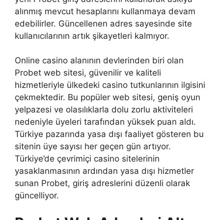
alınmış mevcut hesaplarını kullanmaya devam
edebilirler. Güncellenen adres sayesinde site
kullanıcılarının artık şikayetleri kalmıyor.
Online casino alanının devlerinden biri olan
Probet web sitesi, güvenilir ve kaliteli
hizmetleriyle ülkedeki casino tutkunlarının ilgisini
çekmektedir. Bu popüler web sitesi, geniş oyun
yelpazesi ve olasılıklarla dolu zorlu aktiviteleri
nedeniyle üyeleri tarafından yüksek puan aldı.
Türkiye pazarında yasa dışı faaliyet gösteren bu
sitenin üye sayısı her geçen gün artıyor.
Türkiye’de çevrimiçi casino sitelerinin
yasaklanmasının ardından yasa dışı hizmetler
sunan Probet, giriş adreslerini düzenli olarak
güncelliyor.