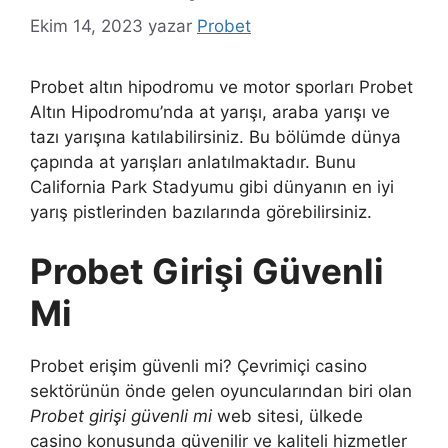
Ekim 14, 2023
yazar
Probet
Probet altın hipodromu ve motor sporları Probet
Altın Hipodromu’nda at yarışı, araba yarışı ve
tazı yarışına katılabilirsiniz. Bu bölümde dünya
çapında at yarışları anlatılmaktadır. Bunu
California Park Stadyumu gibi dünyanın en iyi
yarış pistlerinden bazılarında görebilirsiniz.
Probet Girişi Güvenli
Mi
Probet erişim güvenli mi? Çevrimiçi casino
sektörünün önde gelen oyuncularından biri olan
Probet girişi güvenli mi
web sitesi, ülkede
casino konusunda güvenilir ve kaliteli hizmetler