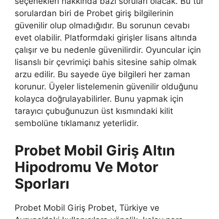
seçenekleri hakkında bazı soruları olacak. Bu tür
sorulardan biri de Probet giriş bilgilerinin
güvenilir olup olmadığıdır. Bu sorunun cevabı
evet olabilir. Platformdaki girişler lisans altında
çalışır ve bu nedenle güvenilirdir. Oyuncular için
lisanslı bir çevrimiçi bahis sitesine sahip olmak
arzu edilir. Bu sayede üye bilgileri her zaman
korunur. Üyeler listelemenin güvenilir olduğunu
kolayca doğrulayabilirler. Bunu yapmak için
tarayıcı çubuğunuzun üst kısmındaki kilit
sembolüne tıklamanız yeterlidir.
Probet Mobil Giriş Altın
Hipodromu Ve Motor
Sporları
Probet Mobil Giriş Probet, Türkiye ve