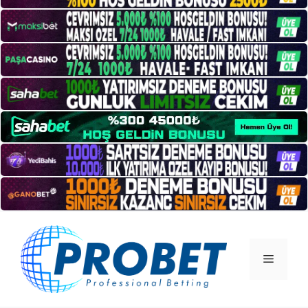
İçeriğe
atla
Menü