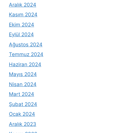
Aralık 2024
Kasım 2024
Ekim 2024
Eylül 2024
Ağustos 2024
Temmuz 2024
Haziran 2024
Mayıs 2024
Nisan 2024
Mart 2024
Şubat 2024
Ocak 2024
Aralık 2023