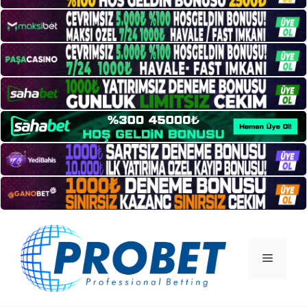
İçeriğe
atla
Menü